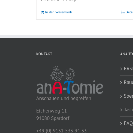
In den Warenkorb
Deta
KONTAKT
ANA-TO
FAS
Rau
Spe
Anschauen und begreifen
Tast
Eichenweg 11
91080 Spardorf
FAQ
+49 (0) 9131 533 94 33