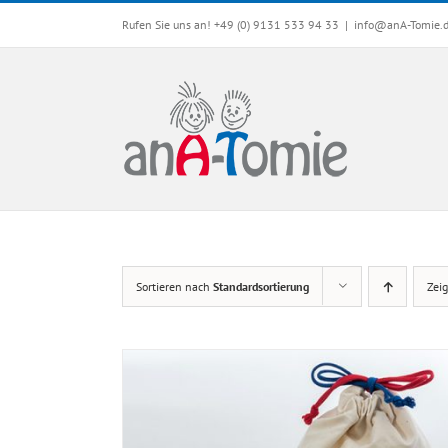
Skip
Rufen Sie uns an! +49 (0) 9131 533 94 33
|
info@anA-Tomie.
to
content
Sortieren nach
Standardsortierung
Zei