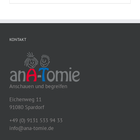
KONTAKT
Anschauen und begreifen
Eichenweg 11
91080 Spardorf
+49 (0) 9131 533 94 33
info@ana-tomie.de