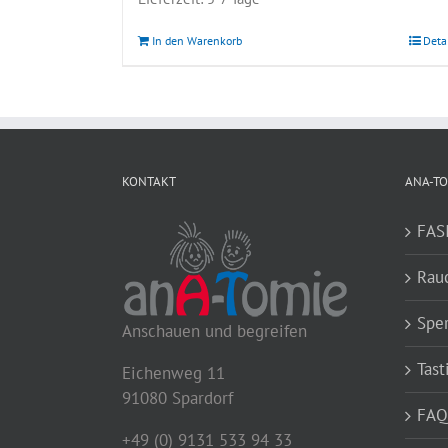
In den Warenkorb
Deta
KONTAKT
ANA-TO
FAS
Rau
Spe
Anschauen und begreifen
Tast
Eichenweg 11
91080 Spardorf
FAQ
+49 (0) 9131 533 94 33