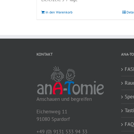
In den Warenkorb
Deta
KONTAKT
ANA-TO
FAS
Rau
Spe
Anschauen und begreifen
Tast
Eichenweg 11
91080 Spardorf
FAQ
+49 (0) 9131 533 94 33