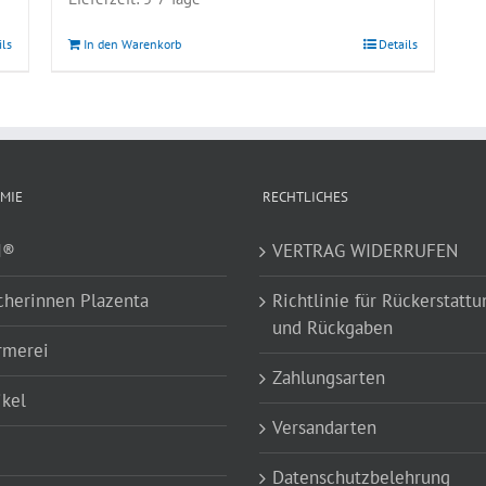
ils
In den Warenkorb
Details
MIE
RECHTLICHES
I®
VERTRAG WIDERRUFEN
cherinnen Plazenta
Richtlinie für Rückerstatt
und Rückgaben
rmerei
Zahlungsarten
ikel
Versandarten
Datenschutzbelehrung